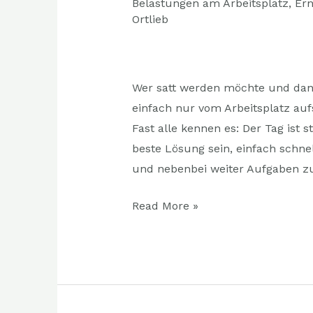
Belastungen am Arbeitsplatz
,
Er
Mittagstief
Ortlieb
–
die
perfekte
Pause
Wer satt werden möchte und dana
einfach nur vom Arbeitsplatz auf
Fast alle kennen es: Der Tag ist s
beste Lösung sein, einfach schnel
und nebenbei weiter Aufgaben zu
Read More »