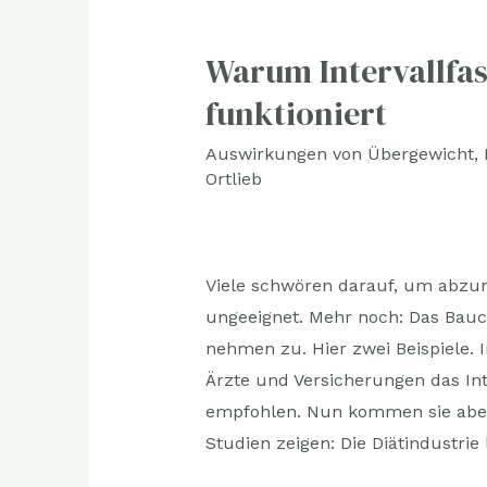
Warum Intervallfast
Warum
Intervallfasten
funktioniert
langfristig
Auswirkungen von Übergewicht
,
nicht
Ortlieb
funktioniert
Viele schwören darauf, um abzune
ungeeignet. Mehr noch: Das Bauch
nehmen zu. Hier zwei Beispiele.
Ärzte und Versicherungen das Int
empfohlen. Nun kommen sie aber
Studien zeigen: Die Diätindustrie