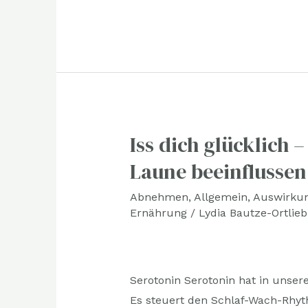
Iss dich glücklich 
Iss
dich
Laune beeinflussen
glücklich
Abnehmen
,
Allgemein
,
Auswirkun
–
Ernährung
/
Lydia Bautze-Ortlieb
Wie
Lebensmittel
unsere
Laune
Serotonin Serotonin hat in unse
beeinflussen
Es steuert den Schlaf-Wach-Rhy