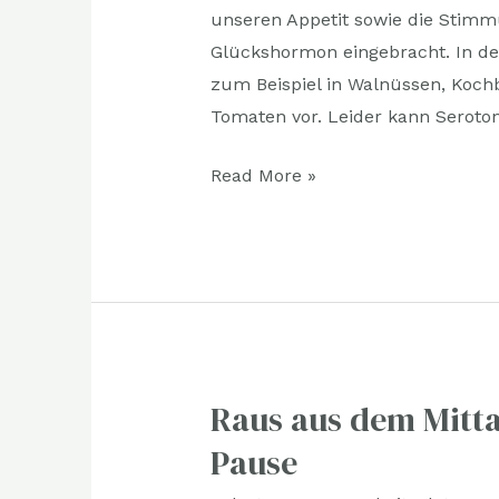
unseren Appetit sowie die Stimm
Glückshormon eingebracht. In der
zum Beispiel in Walnüssen, Koch
Tomaten vor. Leider kann Seroton
Read More »
Raus aus dem Mittag
Raus
aus
Pause
dem