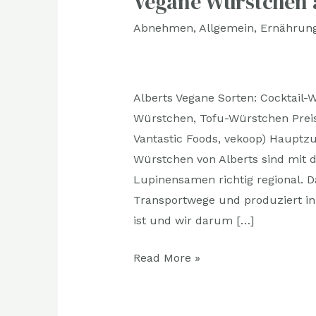
Vegane Würstchen
Würstchen
Abnehmen
,
Allgemein
,
Ernährun
aus
dem
Supermarkt
Alberts Vegane Sorten: Cocktail-
Würstchen, Tofu-Würstchen Preis:
Vantastic Foods, vekoop) Hauptz
Würstchen von Alberts sind mit 
Lupinensamen richtig regional. 
Transportwege und produziert in B
ist und wir darum […]
Read More »