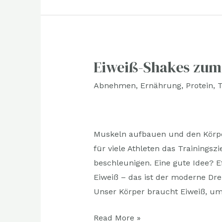
Eiweiß-Shakes zum
Eiweiß-
Shakes
Abnehmen
,
Ernährung
,
Protein
,
T
zum
Muskelaufbau
Muskeln aufbauen und den Körper
für viele Athleten das Trainingszi
beschleunigen. Eine gute Idee? Eff
Eiweiß – das ist der moderne Dre
Unser Körper braucht Eiweiß, u
Read More »