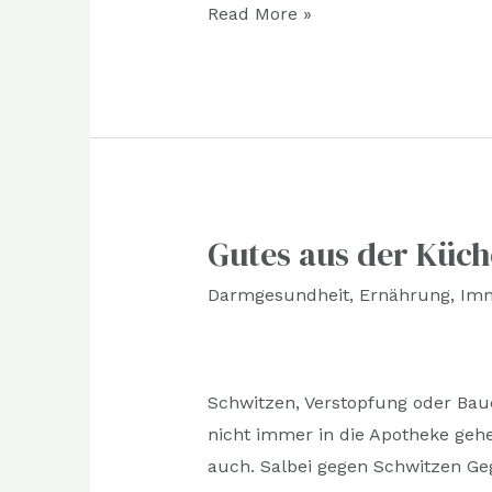
Read More »
Gutes aus der Küch
Gutes
aus
Darmgesundheit
,
Ernährung
,
Im
der
Küche
Schwitzen, Verstopfung oder Bau
nicht immer in die Apotheke gehen
auch. Salbei gegen Schwitzen Ge