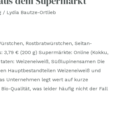
 aus dem Supermarkt
g
/
Lydia Bautze-Ortlieb
Würstchen, Rostbratwürstchen, Seitan-
 3,79 € (200 g) Supermärkte: Online (Kokku,
utaten: Weizeneiweiß, Süßlupinensamen Die
den Hauptbestandteilen Weizeneiweiß und
Das Unternehmen legt wert auf kurze
io-Qualität, was leider häufig nicht der Fall