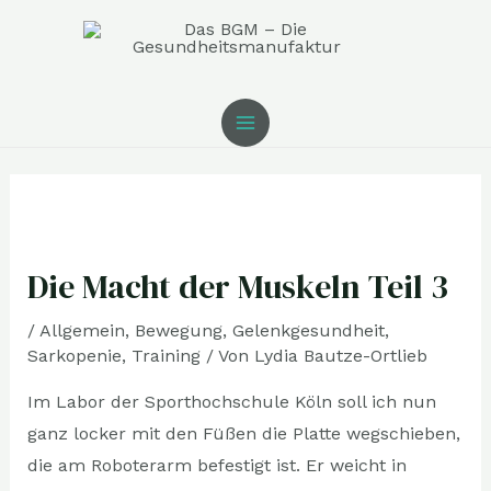
Zum
MAIN
Inhalt
MENU
springen
Post
navigation
Die Macht der Muskeln Teil 3
/
Allgemein
,
Bewegung
,
Gelenkgesundheit
,
Sarkopenie
,
Training
/ Von
Lydia Bautze-Ortlieb
Im Labor der Sporthochschule Köln soll ich nun
ganz locker mit den Füßen die Platte wegschieben,
die am Roboterarm befestigt ist. Er weicht in