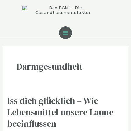
Zum
MAIN
Inhalt
MENU
springen
Darmgesundheit
Iss dich glücklich – Wie
Iss
dich
Lebensmittel unsere Laune
glücklich
beeinflussen
–