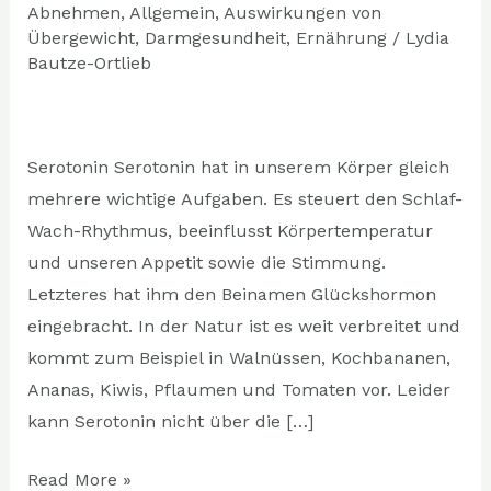
Wie
Abnehmen
,
Allgemein
,
Auswirkungen von
Übergewicht
,
Darmgesundheit
,
Ernährung
/
Lydia
Lebensmittel
Bautze-Ortlieb
unsere
Laune
beeinflussen
Serotonin Serotonin hat in unserem Körper gleich
mehrere wichtige Aufgaben. Es steuert den Schlaf-
Wach-Rhythmus, beeinflusst Körpertemperatur
und unseren Appetit sowie die Stimmung.
Letzteres hat ihm den Beinamen Glückshormon
eingebracht. In der Natur ist es weit verbreitet und
kommt zum Beispiel in Walnüssen, Kochbananen,
Ananas, Kiwis, Pflaumen und Tomaten vor. Leider
kann Serotonin nicht über die […]
Read More »