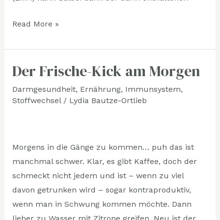
Read More »
Der Frische-Kick am Morgen
Der
Frische-
Darmgesundheit
,
Ernährung
,
Immunsystem
,
Kick
Stoffwechsel
/
Lydia Bautze-Ortlieb
am
Morgen
Morgens in die Gänge zu kommen… puh das ist
manchmal schwer. Klar, es gibt Kaffee, doch der
schmeckt nicht jedem und ist – wenn zu viel
davon getrunken wird – sogar kontraproduktiv,
wenn man in Schwung kommen möchte. Dann
lieber zu Wasser mit Zitrone greifen. Neu ist der