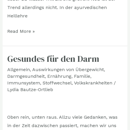
Trend allerdings nicht. In der ayurvedischen
Heillehre
Read More »
Gesundes für den Darm
Gesundes
für
Allgemein
,
Auswirkungen von Übergewicht
,
den
Darmgesundheit
,
Ernährung
,
Familie
,
Darm
Immunsystem
,
Stoffwechsel
,
Volkskrankheiten
/
Lydia Bautze-Ortlieb
Oben rein, unten raus. Allzu viele Gedanken, was
in der Zeit dazwischen passiert, machen wir uns