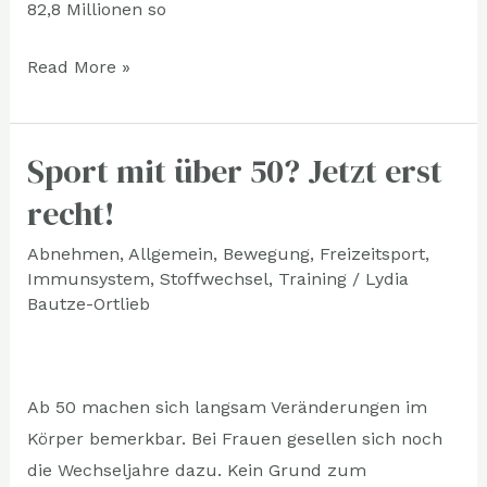
82,8 Millionen so
Read More »
Sport mit über 50? Jetzt erst
Sport
mit
recht!
über
Abnehmen
,
Allgemein
,
Bewegung
,
Freizeitsport
,
50?
Immunsystem
,
Stoffwechsel
,
Training
/
Lydia
Jetzt
Bautze-Ortlieb
erst
recht!
Ab 50 machen sich langsam Veränderungen im
Körper bemerkbar. Bei Frauen gesellen sich noch
die Wechseljahre dazu. Kein Grund zum