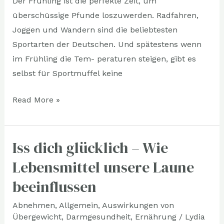
Der Frühling ist die perfekte Zeit, um
überschüssige Pfunde loszuwerden. Radfahren,
Joggen und Wandern sind die beliebtesten
Sportarten der Deutschen. Und spätestens wenn
im Frühling die Tem- peraturen steigen, gibt es
selbst für Sportmuffel keine
Read More »
Iss dich glücklich – Wie
Iss
dich
Lebensmittel unsere Laune
glücklich
beeinflussen
–
Wie
Abnehmen
,
Allgemein
,
Auswirkungen von
Übergewicht
,
Darmgesundheit
,
Ernährung
/
Lydia
Lebensmittel