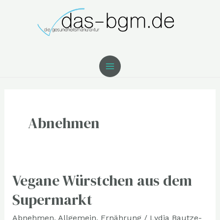
Zum
MAIN
Inhalt
MENU
springen
Abnehmen
Vegane Würstchen aus dem
Vegane
Würstchen
Supermarkt
aus
Abnehmen
,
Allgemein
,
Ernährung
/
Lydia Bautze-