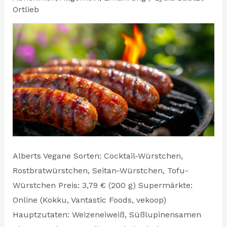
dem
Ortlieb
Supermarkt
Alberts Vegane Sorten: Cocktail-Würstchen,
Rostbratwürstchen, Seitan-Würstchen, Tofu-
Würstchen Preis: 3,79 € (200 g) Supermärkte:
Online (Kokku, Vantastic Foods, vekoop)
Hauptzutaten: Weizeneiweiß, Süßlupinensamen