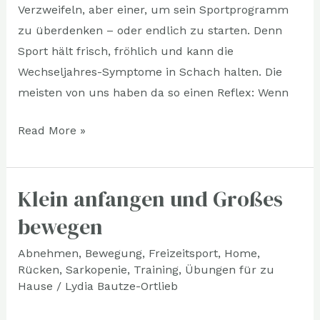
Verzweifeln, aber einer, um sein Sportprogramm
zu überdenken – oder endlich zu starten. Denn
Sport hält frisch, fröhlich und kann die
Wechseljahres-Symptome in Schach halten. Die
meisten von uns haben da so einen Reflex: Wenn
Read More »
Klein anfangen und Großes
Klein
anfangen
bewegen
und
Abnehmen
,
Bewegung
,
Freizeitsport
,
Home
,
Großes
Rücken
,
Sarkopenie
,
Training
,
Übungen für zu
bewegen
Hause
/
Lydia Bautze-Ortlieb