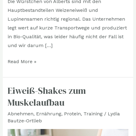
Die Würstchen von Alberts sind mit den
Hauptbestandteilen Weizeneiweiß und
Lupinensamen richtig regional. Das Unternehmen
legt wert auf kurze Transportwege und produziert
in Bio-Qualität, was leider häufig nicht der Fall ist
und wir darum […]
Read More »
Eiweiß-Shakes zum
Eiweiß-
Shakes
Muskelaufbau
zum
Abnehmen
,
Ernährung
,
Protein
,
Training
/
Lydia
Muskelaufbau
Bautze-Ortlieb