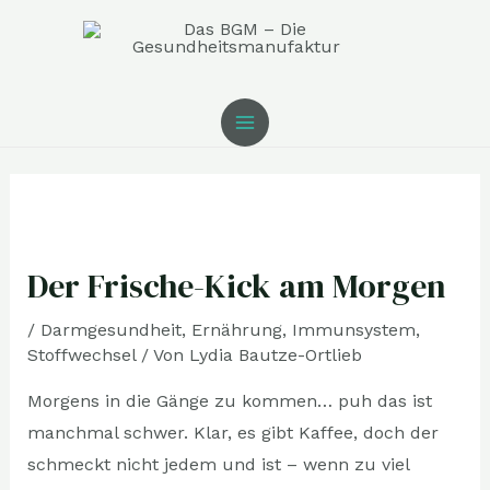
Zum
MAIN
Inhalt
MENU
springen
Post
navigation
Der Frische-Kick am Morgen
/
Darmgesundheit
,
Ernährung
,
Immunsystem
,
Stoffwechsel
/ Von
Lydia Bautze-Ortlieb
Morgens in die Gänge zu kommen… puh das ist
manchmal schwer. Klar, es gibt Kaffee, doch der
schmeckt nicht jedem und ist – wenn zu viel