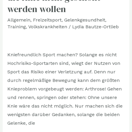
Bewegung
werden wollen
–
Warum
Allgemein
,
Freizeitsport
,
Gelenkgesundheit
,
Training
,
Volkskrankheiten
/
Lydia Bautze-Ortlieb
die
Knie
nicht
geschont
Kniefreundlich Sport machen? Solange es nicht
werden
Hochrisiko-Sportarten sind, wiegt der Nutzen von
wollen
Sport das Risiko einer Verletzung auf. Denn nur
durch regelmäßige Bewegung kann dem größten
Knieproblem vorgebeugt werden: Arthrose! Gehen
und rennen, springen oder stehen: Ohne unsere
Knie wäre das nicht möglich. Nur machen sich die
wenigsten darüber Gedanken, solange die beiden
Gelenke, die