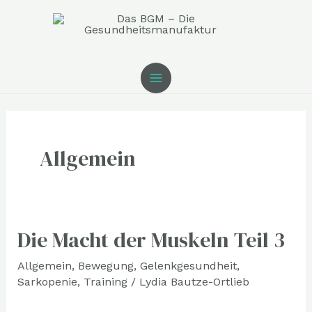
Zum
MAIN
Inhalt
MENU
springen
Post
pagination
Allgemein
Die Macht der Muskeln Teil 3
Die
Macht
Allgemein
,
Bewegung
,
Gelenkgesundheit
,
der
Sarkopenie
,
Training
/
Lydia Bautze-Ortlieb
Muskeln