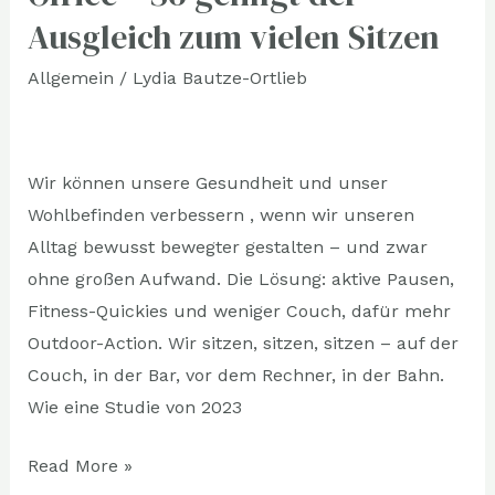
trotz
Ausgleich zum vielen Sitzen
(Home)
Office
Allgemein
/
Lydia Bautze-Ortlieb
–
So
gelingt
Wir können unsere Gesundheit und unser
der
Wohlbefinden verbessern , wenn wir unseren
Ausgleich
Alltag bewusst bewegter gestalten – und zwar
zum
ohne großen Aufwand. Die Lösung: aktive Pausen,
vielen
Fitness-Quickies und weniger Couch, dafür mehr
Sitzen
Outdoor-Action. Wir sitzen, sitzen, sitzen – auf der
Couch, in der Bar, vor dem Rechner, in der Bahn.
Wie eine Studie von 2023
Read More »