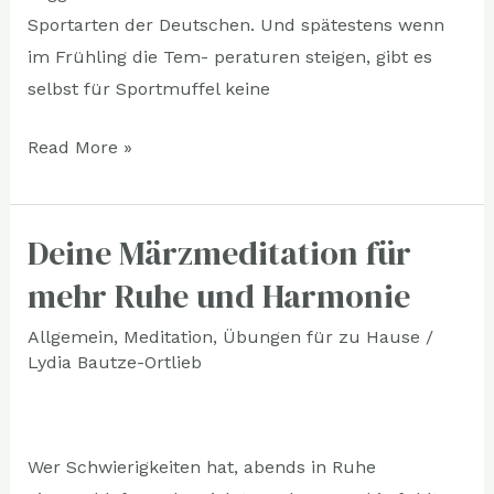
Sportarten der Deutschen. Und spätestens wenn
im Frühling die Tem- peraturen steigen, gibt es
selbst für Sportmuffel keine
Read More »
Deine Märzmeditation für
Deine
Märzmeditation
mehr Ruhe und Harmonie
für
Allgemein
,
Meditation
,
Übungen für zu Hause
/
mehr
Lydia Bautze-Ortlieb
Ruhe
und
Harmonie
Wer Schwierigkeiten hat, abends in Ruhe