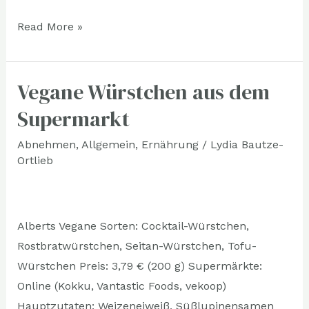
Read More »
Vegane Würstchen aus dem
Vegane
Würstchen
Supermarkt
aus
Abnehmen
,
Allgemein
,
Ernährung
/
Lydia Bautze-
dem
Ortlieb
Supermarkt
Alberts Vegane Sorten: Cocktail-Würstchen,
Rostbratwürstchen, Seitan-Würstchen, Tofu-
Würstchen Preis: 3,79 € (200 g) Supermärkte:
Online (Kokku, Vantastic Foods, vekoop)
Hauptzutaten: Weizeneiweiß, Süßlupinensamen