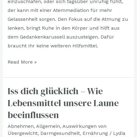
einzuschlafen, oder sich tagsüber unruhig fühlt,
der kann mit einer Atemmediation für mehr
Gelassenheit sorgen. Den Fokus auf die Atmung zu
lenken, bringt Ruhe in den Körper und hilft aus
dem Gedankenkarussell auszusteigen. Dafür
braucht Ihr keine weiteren Hilfsmittel.
Read More »
Iss dich glücklich – Wie
Iss
dich
Lebensmittel unsere Laune
glücklich
beeinflussen
–
Wie
Abnehmen
,
Allgemein
,
Auswirkungen von
Übergewicht
,
Darmgesundheit
,
Ernährung
/
Lydia
Lebensmittel