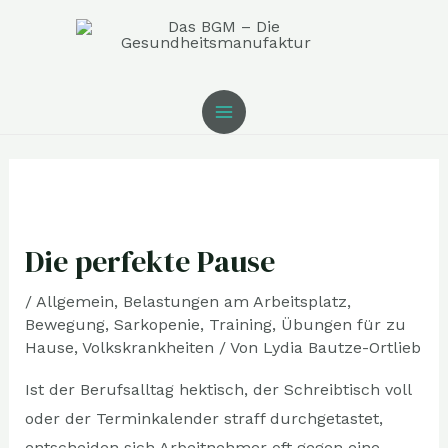
Zum
MAIN
Inhalt
MENU
springen
Post
navigation
Die perfekte Pause
/
Allgemein
,
Belastungen am Arbeitsplatz
,
Bewegung
,
Sarkopenie
,
Training
,
Übungen für zu
Hause
,
Volkskrankheiten
/ Von
Lydia Bautze-Ortlieb
Ist der Berufsalltag hektisch, der Schreibtisch voll
oder der Terminkalender straff durchgetastet,
entscheiden sich Arbeitnehmer oft gegen eine