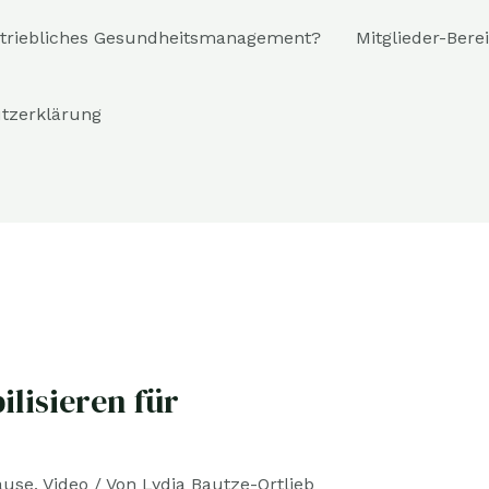
riebliches Gesundheitsmanagement?
Mitglieder-Bere
tzerklärung
lisieren für
ause
,
Video
/ Von
Lydia Bautze-Ortlieb