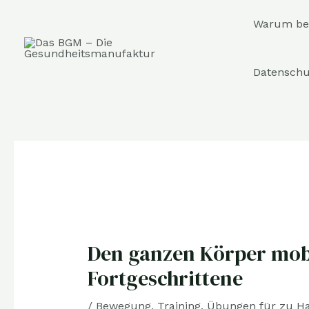
Zum
Warum bet
Inhalt
springen
Datenschu
Post
navigation
Den ganzen Körper mobi
Fortgeschrittene
/
Bewegung
,
Training
,
Übungen für zu H