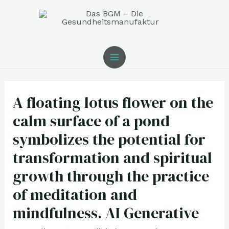
Zum
MAIN
Inhalt
MENU
springen
Post
navigation
A floating lotus flower on the
calm surface of a pond
symbolizes the potential for
transformation and spiritual
growth through the practice
of meditation and
mindfulness. AI Generative