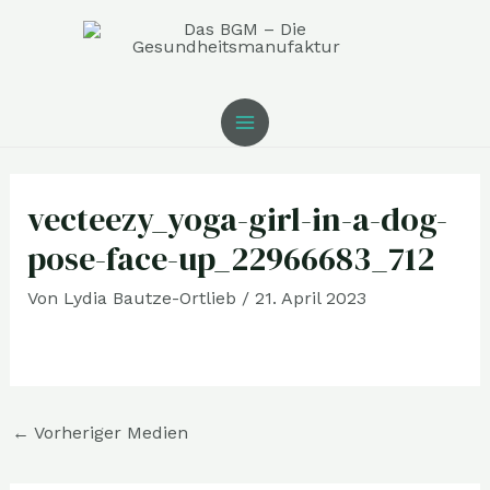
Zum
MAIN
Inhalt
MENU
springen
Post
navigation
vecteezy_yoga-girl-in-a-dog-
pose-face-up_22966683_712
Von
Lydia Bautze-Ortlieb
/
21. April 2023
←
Vorheriger Medien