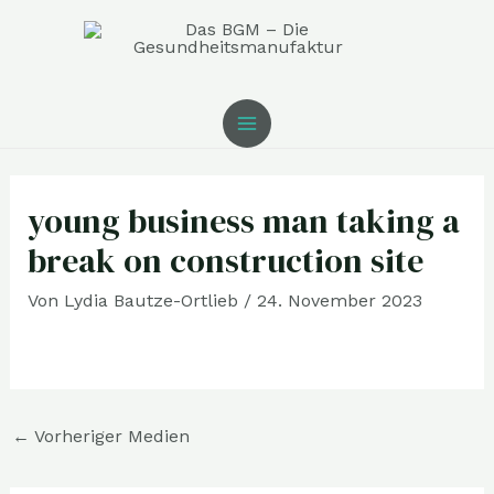
Zum
MAIN
Inhalt
MENU
springen
Post
navigation
young business man taking a
break on construction site
Von
Lydia Bautze-Ortlieb
/
24. November 2023
←
Vorheriger Medien