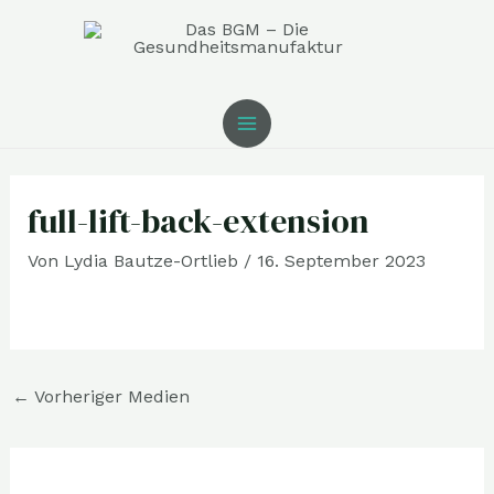
Zum
MAIN
Inhalt
MENU
springen
Post
navigation
full-lift-back-extension
Von
Lydia Bautze-Ortlieb
/
16. September 2023
←
Vorheriger Medien