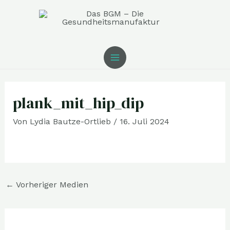
Zum
MAIN
Inhalt
MENU
springen
Post
navigation
plank_mit_hip_dip
Von
Lydia Bautze-Ortlieb
/
16. Juli 2024
←
Vorheriger Medien