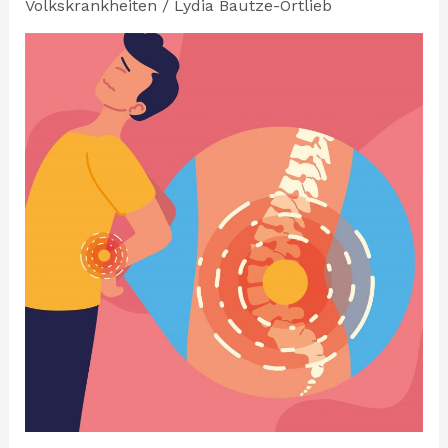
Volkskrankheiten
/
Lydia Bautze-Ortlieb
Aufgaben
haben
sie?