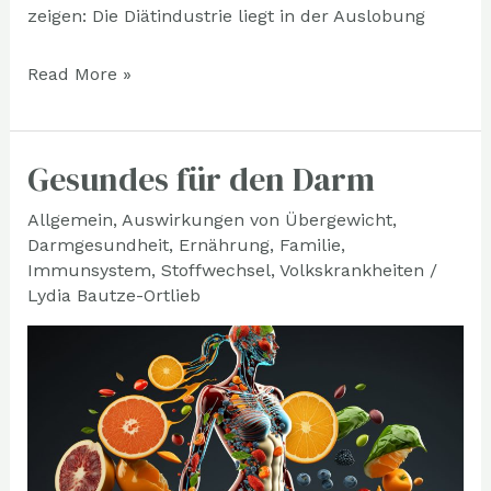
zeigen: Die Diätindustrie liegt in der Auslobung
Read More »
Gesundes für den Darm
Gesundes
für
Allgemein
,
Auswirkungen von Übergewicht
,
den
Darmgesundheit
,
Ernährung
,
Familie
,
Darm
Immunsystem
,
Stoffwechsel
,
Volkskrankheiten
/
Lydia Bautze-Ortlieb