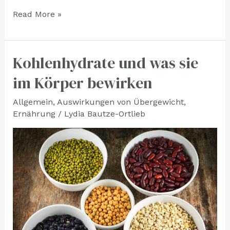
Read More »
Kohlenhydrate und was sie
Kohlenhydrate
und
im Körper bewirken
was
Allgemein
,
Auswirkungen von Übergewicht
,
sie
Ernährung
/
Lydia Bautze-Ortlieb
im
Körper
bewirken