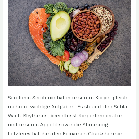
beeinflussen
Serotonin Serotonin hat in unserem Körper gleich
mehrere wichtige Aufgaben. Es steuert den Schlaf-
Wach-Rhythmus, beeinflusst Körpertemperatur
und unseren Appetit sowie die Stimmung.
Letzteres hat ihm den Beinamen Glückshormon