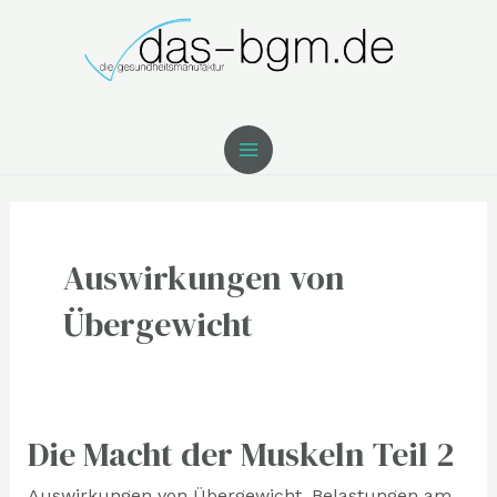
Zum
MAIN
Inhalt
MENU
springen
Post
pagination
Auswirkungen von
Übergewicht
Die Macht der Muskeln Teil 2
Die
Macht
Auswirkungen von Übergewicht
,
Belastungen am