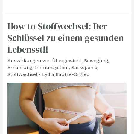
How to Stoffwechsel: Der
How
to
Schlüssel zu einem gesunden
Stoffwechsel:
Lebensstil
Der
Schlüssel
Auswirkungen von Übergewicht
,
Bewegung
,
Ernährung
,
Immunsystem
,
Sarkopenie
,
zu
Stoffwechsel
/
Lydia Bautze-Ortlieb
einem
gesunden
Lebensstil