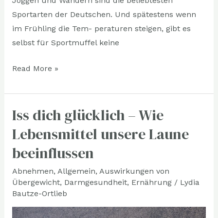
Joggen und Wandern sind die beliebtesten
Sportarten der Deutschen. Und spätestens wenn
im Frühling die Tem- peraturen steigen, gibt es
selbst für Sportmuffel keine
Read More »
Iss dich glücklich – Wie
Iss
dich
Lebensmittel unsere Laune
glücklich
beeinflussen
–
Wie
Abnehmen
,
Allgemein
,
Auswirkungen von
Übergewicht
,
Darmgesundheit
,
Ernährung
/
Lydia
Lebensmittel
Bautze-Ortlieb
unsere
Laune