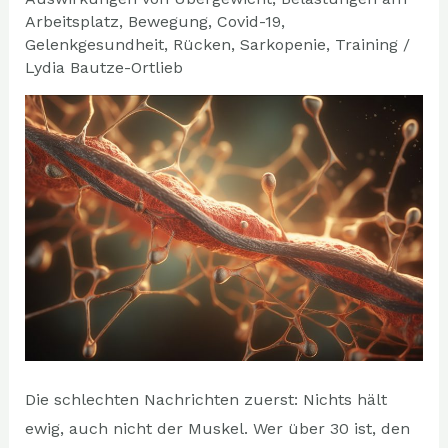
der
Arbeitsplatz
,
Bewegung
,
Covid-19
,
Muskeln
Gelenkgesundheit
,
Rücken
,
Sarkopenie
,
Training
/
Lydia Bautze-Ortlieb
Teil
2
Die schlechten Nachrichten zuerst: Nichts hält
ewig, auch nicht der Muskel. Wer über 30 ist, den