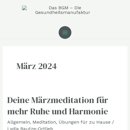
Zum
MAIN
Inhalt
MENU
springen
März 2024
Deine Märzmeditation für
Deine
Märzmeditation
mehr Ruhe und Harmonie
für
Allgemein
,
Meditation
,
Übungen für zu Hause
/
mehr
Lydia Bautze-Ortlieb