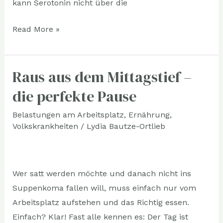
kann Serotonin nicht über die
Read More »
Raus aus dem Mittagstief –
Raus
aus
die perfekte Pause
dem
Belastungen am Arbeitsplatz
,
Ernährung
,
Mittagstief
Volkskrankheiten
/
Lydia Bautze-Ortlieb
–
die
perfekte
Wer satt werden möchte und danach nicht ins
Pause
Suppenkoma fallen will, muss einfach nur vom
Arbeitsplatz aufstehen und das Richtig essen.
Einfach? Klar! Fast alle kennen es: Der Tag ist