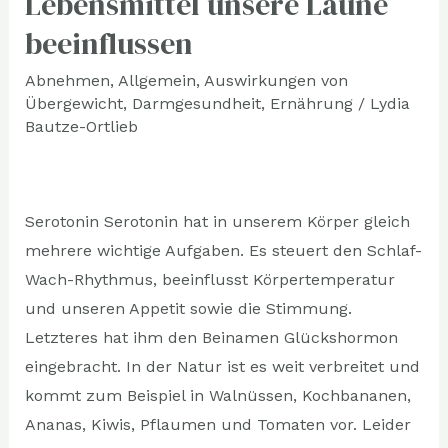
Lebensmittel unsere Laune
glücklich
beeinflussen
–
Wie
Abnehmen
,
Allgemein
,
Auswirkungen von
Übergewicht
,
Darmgesundheit
,
Ernährung
/
Lydia
Lebensmittel
Bautze-Ortlieb
unsere
Laune
beeinflussen
Serotonin Serotonin hat in unserem Körper gleich
mehrere wichtige Aufgaben. Es steuert den Schlaf-
Wach-Rhythmus, beeinflusst Körpertemperatur
und unseren Appetit sowie die Stimmung.
Letzteres hat ihm den Beinamen Glückshormon
eingebracht. In der Natur ist es weit verbreitet und
kommt zum Beispiel in Walnüssen, Kochbananen,
Ananas, Kiwis, Pflaumen und Tomaten vor. Leider