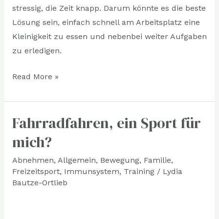
stressig, die Zeit knapp. Darum könnte es die beste
Lösung sein, einfach schnell am Arbeitsplatz eine
Kleinigkeit zu essen und nebenbei weiter Aufgaben
zu erledigen.
Read More »
Fahrradfahren, ein Sport für
Fahrradfahren,
ein
mich?
Sport
Abnehmen
,
Allgemein
,
Bewegung
,
Familie
,
für
Freizeitsport
,
Immunsystem
,
Training
/
Lydia
mich?
Bautze-Ortlieb